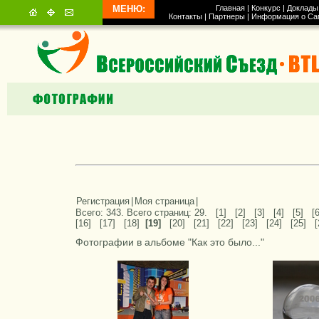
МЕНЮ:
Главная
|
Конкурс
|
Доклады
Контакты
|
Партнеры
|
Информация о Са
Регистрация
|
Моя страница
|
Всего: 343. Всего страниц: 29.
[1]
[2]
[3]
[4]
[5]
[6
[16]
[17]
[18]
[19]
[20]
[21]
[22]
[23]
[24]
[25]
[
Фотографии в альбоме "Как это было..."