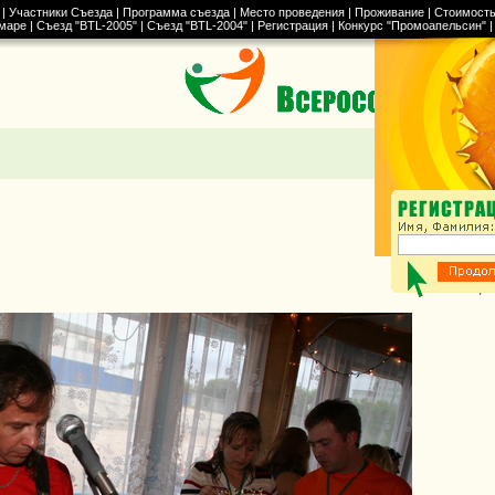
|
Участники Съезда
|
Программа съезда
|
Место проведения
|
Проживание
|
Стоимост
маре
|
Съезд "BTL-2005"
|
Съезд "BTL-2004"
|
Регистрация
|
Конкурс "Промоапельсин"
Начало
|
П