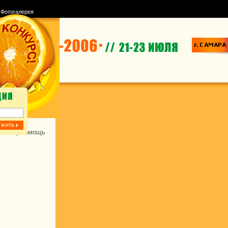
ь
|
Фотогалерея
оиск
|
Помощь