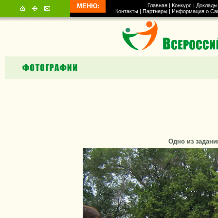
МЕНЮ:
Главная
|
Конкурс
|
Доклады
Контакты
|
Партнеры
|
Информация о Са
Одно из задан